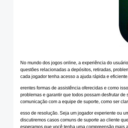
No mundo dos jogos online, a experiência do usuário
questões relacionadas a depósitos, retiradas, proble
cada jogador tenha acesso a ajuda rápida e eficiente. 
erentes formas de assistência oferecidas e como iss
problemas e garantir que todos possam desfrutar de
comunicação com a equipe de suporte, como ser claro
esso de resolução. Seja um jogador experiente ou um 
discutiremos casos comuns de suporte ao cliente que
esperamos que você tenha uma compreensão mais abr