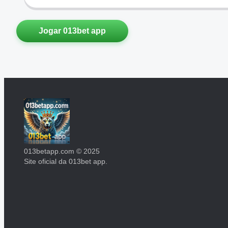
Jogar 013bet app
013betapp.com © 2025
Site oficial da 013bet app.