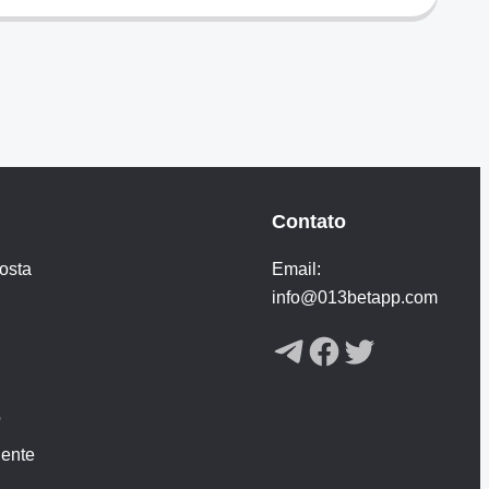
Contato
osta
Email:
info@013betapp.com
o
iente