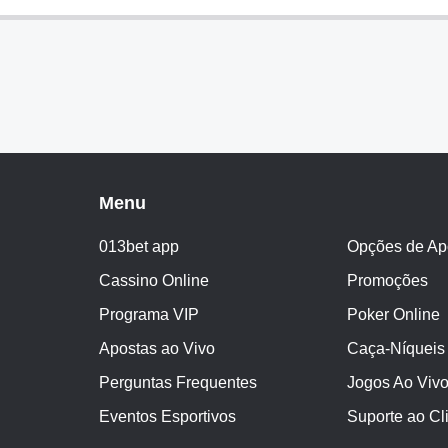
Menu
013bet app
Opções de Ap
Cassino Online
Promoções
Programa VIP
Poker Online
Apostas ao Vivo
Caça-Níqueis
Perguntas Frequentes
Jogos Ao Viv
Eventos Esportivos
Suporte ao Cl