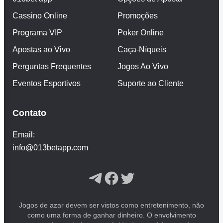
Cassino Online
Promoções
Programa VIP
Poker Online
Apostas ao Vivo
Caça-Níqueis
Perguntas Frequentes
Jogos Ao Vivo
Eventos Esportivos
Suporte ao Cliente
Contato
Email:
info@013betapp.com
Jogos de azar devem ser vistos como entretenimento, não
como uma forma de ganhar dinheiro. O envolvimento