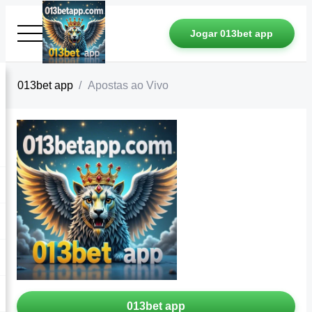
Jogar 013bet app
013bet app
Apostas ao Vivo
013bet app