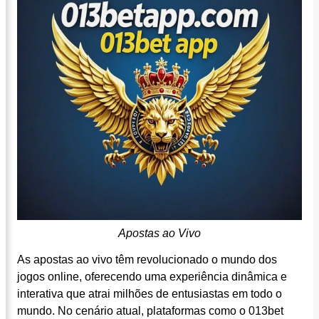
Apostas ao Vivo
As apostas ao vivo têm revolucionado o mundo dos
jogos online, oferecendo uma experiência dinâmica e
interativa que atrai milhões de entusiastas em todo o
mundo. No cenário atual, plataformas como o 013bet