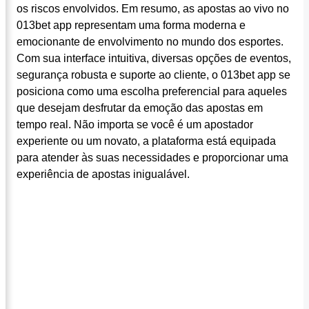
os riscos envolvidos. Em resumo, as apostas ao vivo no
013bet app representam uma forma moderna e
emocionante de envolvimento no mundo dos esportes.
Com sua interface intuitiva, diversas opções de eventos,
segurança robusta e suporte ao cliente, o 013bet app se
posiciona como uma escolha preferencial para aqueles
que desejam desfrutar da emoção das apostas em
tempo real. Não importa se você é um apostador
experiente ou um novato, a plataforma está equipada
para atender às suas necessidades e proporcionar uma
experiência de apostas inigualável.