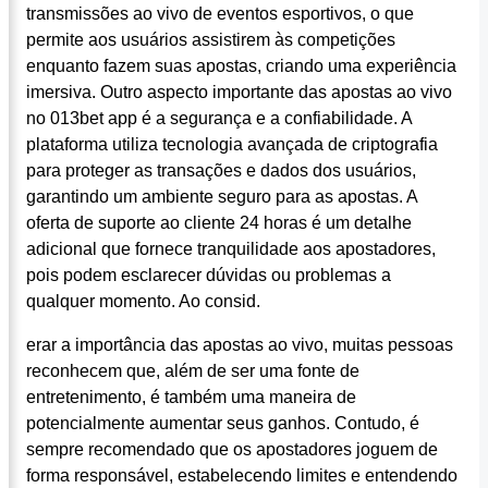
transmissões ao vivo de eventos esportivos, o que
permite aos usuários assistirem às competições
enquanto fazem suas apostas, criando uma experiência
imersiva. Outro aspecto importante das apostas ao vivo
no 013bet app é a segurança e a confiabilidade. A
plataforma utiliza tecnologia avançada de criptografia
para proteger as transações e dados dos usuários,
garantindo um ambiente seguro para as apostas. A
oferta de suporte ao cliente 24 horas é um detalhe
adicional que fornece tranquilidade aos apostadores,
pois podem esclarecer dúvidas ou problemas a
qualquer momento. Ao consid.
erar a importância das apostas ao vivo, muitas pessoas
reconhecem que, além de ser uma fonte de
entretenimento, é também uma maneira de
potencialmente aumentar seus ganhos. Contudo, é
sempre recomendado que os apostadores joguem de
forma responsável, estabelecendo limites e entendendo