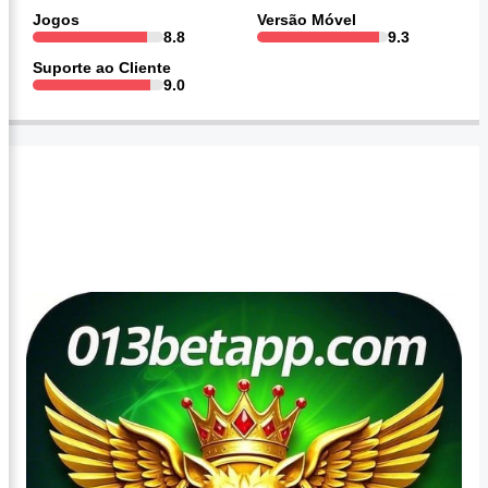
Jogos
Versão Móvel
8.8
9.3
Suporte ao Cliente
9.0
Informações básicas sobre Estrela Bet cassino