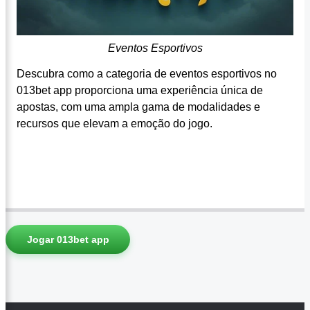
Eventos Esportivos
Descubra como a categoria de eventos esportivos no
013bet app proporciona uma experiência única de
apostas, com uma ampla gama de modalidades e
recursos que elevam a emoção do jogo.
Jogar 013bet app